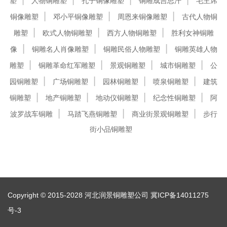
塑
人物铜雕塑
孔子铜像雕塑
铜雕成吉思汗
毛主席
铜像雕塑
邓小平铜像雕塑
周恩来铜像雕塑
古代人物铜
雕塑
欧式人物铜雕塑
西方人物铜雕塑
胜利女神铜雕
像
铜雕名人肖像雕塑
铜雕民俗人物雕塑
铜雕英雄人物
雕塑
铜雕革命红军雕塑
景观铜雕塑
城市铜雕塑
公
园铜雕塑
广场铜雕塑
园林铜雕塑
喷泉铜雕塑
建筑
铜雕塑
地产铜雕塑
地动仪铜雕塑
纪念性铜雕塑
阿
波罗战车铜雕
马踏飞燕铜雕塑
商业街景观铜雕塑
步行
街小品铜雕塑
Copyright © 2015-2028 河北润景铜雕塑公司
冀ICP备14011275
号-3