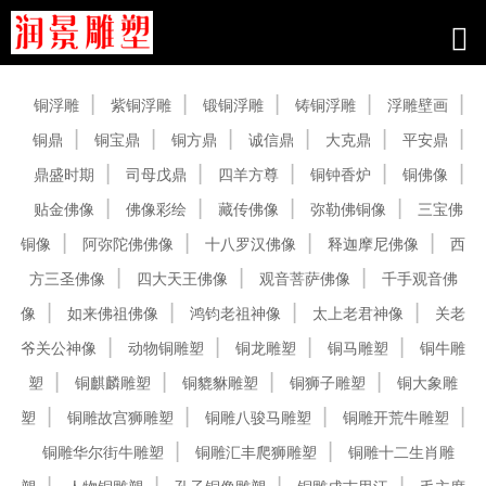
产品中心
铜浮雕
紫铜浮雕
锻铜浮雕
铸铜浮雕
浮雕壁画
铜鼎
铜宝鼎
铜方鼎
诚信鼎
大克鼎
平安鼎
鼎盛时期
司母戊鼎
四羊方尊
铜钟香炉
铜佛像
贴金佛像
佛像彩绘
藏传佛像
弥勒佛铜像
三宝佛
铜像
阿弥陀佛佛像
十八罗汉佛像
释迦摩尼佛像
西
方三圣佛像
四大天王佛像
观音菩萨佛像
千手观音佛
像
如来佛祖佛像
鸿钧老祖神像
太上老君神像
关老
爷关公神像
动物铜雕塑
铜龙雕塑
铜马雕塑
铜牛雕
塑
铜麒麟雕塑
铜貔貅雕塑
铜狮子雕塑
铜大象雕
塑
铜雕故宫狮雕塑
铜雕八骏马雕塑
铜雕开荒牛雕塑
铜雕华尔街牛雕塑
铜雕汇丰爬狮雕塑
铜雕十二生肖雕