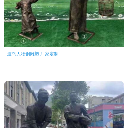
遛鸟人物铜雕塑 厂家定制