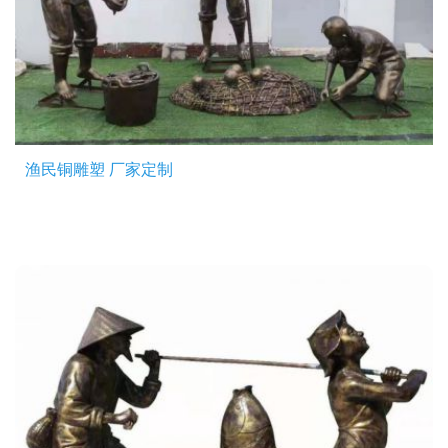
渔民铜雕塑 厂家定制