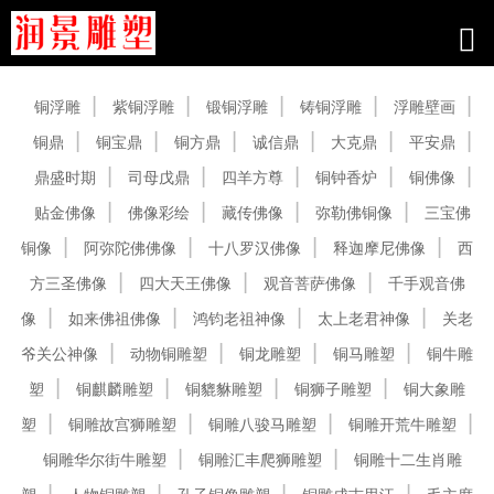
产品中心
铜浮雕
紫铜浮雕
锻铜浮雕
铸铜浮雕
浮雕壁画
铜鼎
铜宝鼎
铜方鼎
诚信鼎
大克鼎
平安鼎
鼎盛时期
司母戊鼎
四羊方尊
铜钟香炉
铜佛像
贴金佛像
佛像彩绘
藏传佛像
弥勒佛铜像
三宝佛
铜像
阿弥陀佛佛像
十八罗汉佛像
释迦摩尼佛像
西
方三圣佛像
四大天王佛像
观音菩萨佛像
千手观音佛
像
如来佛祖佛像
鸿钧老祖神像
太上老君神像
关老
爷关公神像
动物铜雕塑
铜龙雕塑
铜马雕塑
铜牛雕
塑
铜麒麟雕塑
铜貔貅雕塑
铜狮子雕塑
铜大象雕
塑
铜雕故宫狮雕塑
铜雕八骏马雕塑
铜雕开荒牛雕塑
铜雕华尔街牛雕塑
铜雕汇丰爬狮雕塑
铜雕十二生肖雕