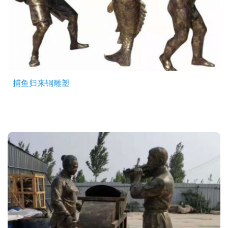
捕鱼归来铜雕塑