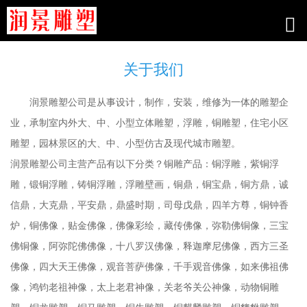
关于我们
润景雕塑公司是从事设计，制作，安装，维修为一体的雕塑企
业，承制室内外大、中、小型立体雕塑，浮雕，铜雕塑，住宅小区
雕塑，园林景区的大、中、小型仿古及现代城市雕塑。
润景雕塑公司主营产品有以下分类？铜雕产品：铜浮雕，紫铜浮
雕，锻铜浮雕，铸铜浮雕，浮雕壁画，铜鼎，铜宝鼎，铜方鼎，诚
信鼎，大克鼎，平安鼎，鼎盛时期，司母戊鼎，四羊方尊，铜钟香
炉，铜佛像，贴金佛像，佛像彩绘，藏传佛像，弥勒佛铜像，三宝
佛铜像，阿弥陀佛佛像，十八罗汉佛像，释迦摩尼佛像，西方三圣
佛像，四大天王佛像，观音菩萨佛像，千手观音佛像，如来佛祖佛
像，鸿钧老祖神像，太上老君神像，关老爷关公神像，动物铜雕