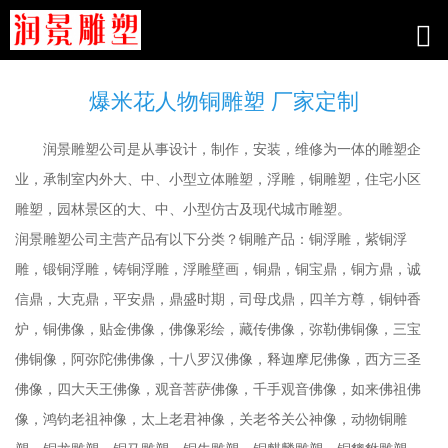
爆米花人物铜雕塑 厂家定制
润景雕塑公司是从事设计，制作，安装，维修为一体的雕塑企
业，承制室内外大、中、小型立体雕塑，浮雕，铜雕塑，住宅小区
雕塑，园林景区的大、中、小型仿古及现代城市雕塑。
润景雕塑公司主营产品有以下分类？铜雕产品：铜浮雕，紫铜浮
雕，锻铜浮雕，铸铜浮雕，浮雕壁画，铜鼎，铜宝鼎，铜方鼎，诚
信鼎，大克鼎，平安鼎，鼎盛时期，司母戊鼎，四羊方尊，铜钟香
炉，铜佛像，贴金佛像，佛像彩绘，藏传佛像，弥勒佛铜像，三宝
佛铜像，阿弥陀佛佛像，十八罗汉佛像，释迦摩尼佛像，西方三圣
佛像，四大天王佛像，观音菩萨佛像，千手观音佛像，如来佛祖佛
像，鸿钧老祖神像，太上老君神像，关老爷关公神像，动物铜雕